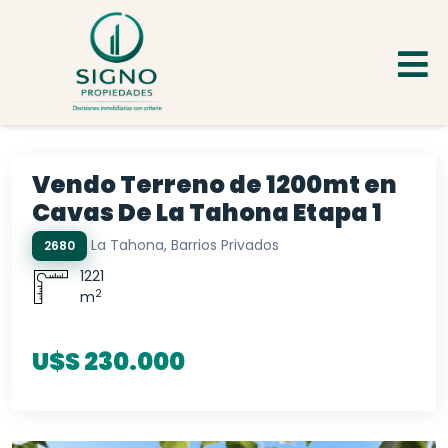
Vendo Terreno de 1200mt en
Cavas De La Tahona Etapa 1
La Tahona, Barrios Privados
2680
1221
2
m
U$S 230.000